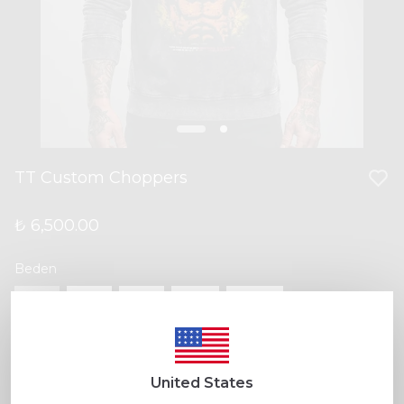
TT Custom Choppers
₺ 6,500.00
Beden
S
M
L
XL
XXL
renk
United States