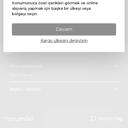
Konumunuza özel içerikleri görmek ve online
alışveriş yapmak için başka bir ülkeyi veya
bölgeyi seçin.
Stoğa Gelince Haber Ver
Devam
Ücretsiz Kargo
Kargo ülkesini değiştirin
10 gün içinde iade değişim
Ürün Açıklaması
%100 Pamuk
Beden Tablosu
Yorumlar
Yorum Yap