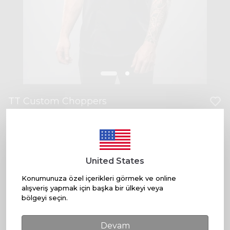
TT Custom Choppers
₺ 5,900.00
Beden
United States
S
M
L
XL
XXL
Konumunuza özel içerikleri görmek ve online
alışveriş yapmak için başka bir ülkeyi veya
bölgeyi seçin.
SEPETE EKLE
Devam