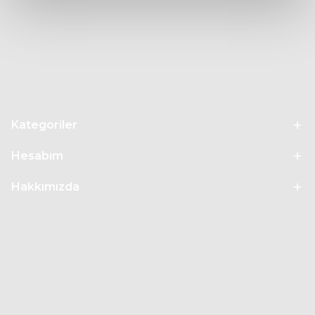
telefonumuzdan bize ulaşabilir veya iletişim formumuzu
doldurarak destek talebinde bulunabilirsiniz.
Kategoriler
Hesabım
Hakkımızda