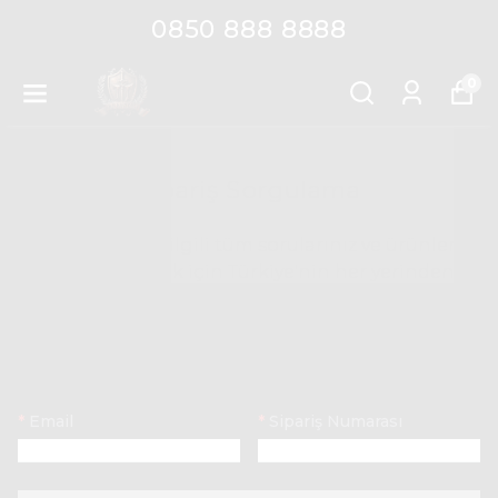
0850 888 8888
0
Sipariş Sorgulama
Siparişlerinizle ilgili tüm sorularınız ve ürünlerle
ilgili bilgi almak için Türkiye'nin her yerinden *
numaralı telefonumuzdan bize ulaşabilir veya
iletişim formumuzu doldurarak destek talebinde
bulunabilirsiniz.
*
Email
*
Sipariş Numarası