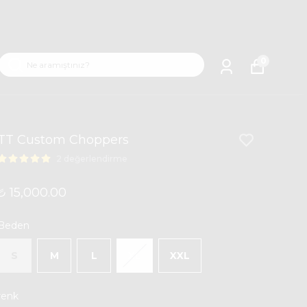
0
TT Custom Choppers
2 değerlendirme
₺ 15,000.00
Beden
S
M
L
XL
XXL
renk