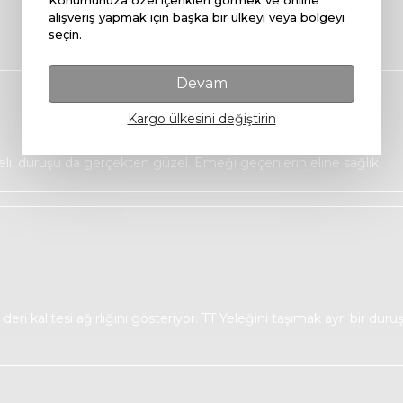
alışveriş yapmak için başka bir ülkeyi veya bölgeyi
seçin.
Devam
Kargo ülkesini değiştirin
teli, duruşu da gerçekten güzel. Emeği geçenlerin eline sağlık
eri kalitesi ağırlığını gösteriyor. TT Yeleğini taşımak ayrı bir du