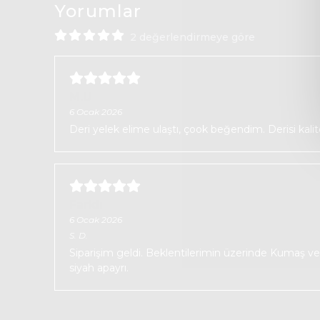
Yorumlar
2 değerlendirmeye göre
M.U
6 Ocak 2026
Deri yelek elime ulaştı, çook beğendim. Derisi kali
Farklı
6 Ocak 2026
S.
D.
Siparişim geldi. Beklentilerimin üzerinde Kumaş ve d
siyah apayrı.